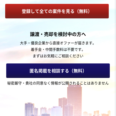
家具インテリア・ライフスタイル雑貨EC
登録して全ての案件を見る（無料）
家具・什器インテリア
オフィス・事務用品
お気に入り
譲渡・売却を検討中の方へ
EC・ネットショップ
大手・優良企業から直接オファーが届きます。
【受賞実績あり/業績向上中】オリジナル化粧品・健康関
連商品の開発販売業
着手金・中間手数料は不要です。
営業黒字
純資産プラス
+3
まずはお気軽にご相談ください
売却希望金額
匿名掲載を相談する（無料）
3,500万円〜3,500万円
秘密厳守・貴社の同意なく情報が公開されることはありません
地域
関東地方
売上高
1億円～2億5,000万円
従業員数
〜5名
化粧品・美容・健康EC
化粧品企画・製造・卸売
サプリメント・健康食品