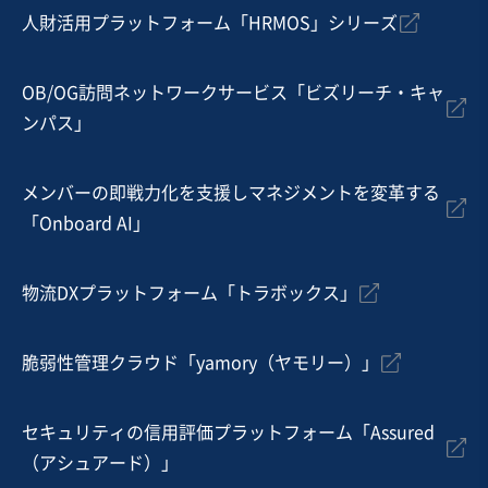
3億円〜3億5,000万円
人財活用プラットフォーム「HRMOS」シリーズ
地域
中部地方
売上高
5億円～10億円
OB/OG訪問ネットワークサービス「ビズリーチ・キャ
従業員数
6名〜10名
ンパス」
アパレル・ファッションEC
アパレル企画
アパレル小売（EC・店舗）
メンバーの即戦力化を支援しマネジメントを変革する
「Onboard AI」
お気に入り
EC・ネットショップ
物流DXプラットフォーム「トラボックス」
【営業利益率25％】独自の調達網を有するEC事業の譲渡
脆弱性管理クラウド「yamory（ヤモリー）」
営業黒字
短期回収可能
+2
売却希望金額
3,500万円〜4,500万円
セキュリティの信用評価プラットフォーム「Assured
（アシュアード）」
地域
関東地方