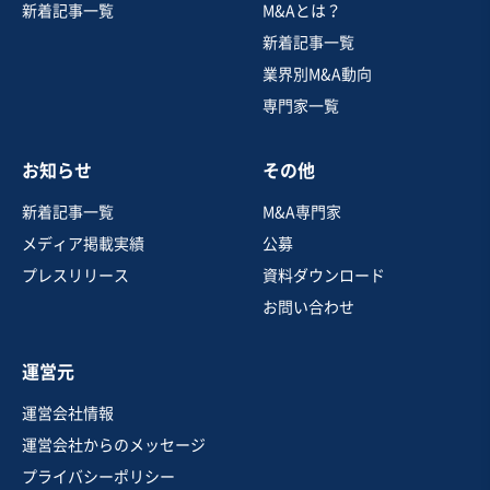
新着記事一覧
M&Aとは？
EC・ネットショップ
米国発プレミアム・ウェルネスブランドの日本法人譲渡
新着記事一覧
業界別M&A動向
専門家一覧
売却希望金額
応相談
お知らせ
その他
新着記事一覧
M&A専門家
地域
関東地方
売上高
1,000万円以下
メディア掲載実績
公募
従業員数
6名〜10名
プレスリリース
資料ダウンロード
化粧品・美容・健康EC
化粧品企画・製造・卸売
お問い合わせ
サプリメント・健康食品
運営元
お気に入り
運営会社情報
調剤薬局、化学、医薬品業
運営会社からのメッセージ
染料メーカー
プライバシーポリシー