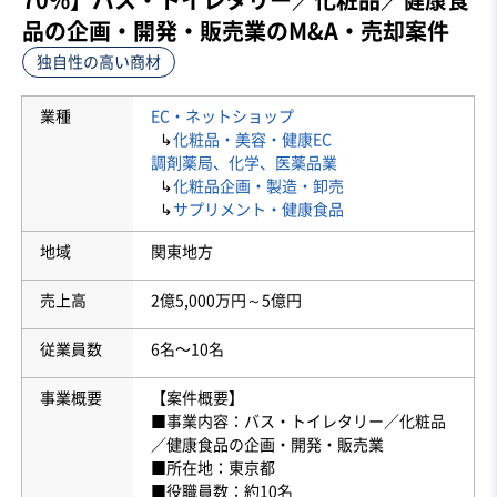
品の企画・開発・販売業のM&A・売却案件
独自性の高い商材
業種
EC・ネットショップ
↳
化粧品・美容・健康EC
調剤薬局、化学、医薬品業
↳
化粧品企画・製造・卸売
↳
サプリメント・健康食品
地域
関東地方
売上高
2億5,000万円～5億円
従業員数
6名〜10名
事業概要
【案件概要】
■事業内容：バス・トイレタリー／化粧品
／健康食品の企画・開発・販売業
■所在地：東京都
■役職員数：約10名