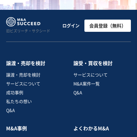
お気に入り
EC・ネットショップ
ログイン
会員登録（無料）
旧ビズリーチ・サクシード
高機能スキンケア / 敏感肌向け化粧品2ブランドの事業譲
渡（D2C）
営業黒字
自走可能
+1
売却希望金額
譲渡・売却を検討
譲受・買収を検討
4億円〜4億円
譲渡・売却を検討
サービスについて
地域
近畿地方
サービスについて
M&A案件一覧
売上高
2億5,000万円～5億円
従業員数
従業員なし
成功事例
Q&A
私たちの想い
化粧品・美容・健康EC
化粧品企画・製造・卸売
Q&A
お気に入り
M&A事例
よくわかるM&A