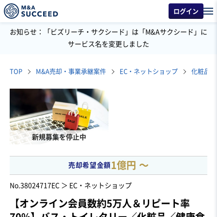
ログイン
お知らせ：「ビズリーチ・サクシード」は「M&Aサクシード」に
サービス名を変更しました
TOP
M&A売却・事業承継案件
EC・ネットショップ
化粧品・
新規募集を停止中
1億円 〜
売却希望金額
No.38024717
EC ＞ EC・ネットショップ
【オンライン会員数約5万人＆リピート率
70%】バス・トイレタリー／化粧品／健康食