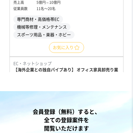
売上高
5億円～10億円
従業員数
11名〜20名
専門商材・高価格帯EC
機械等修理・メンテナンス
スポーツ用品・楽器・ホビー
お気に入り
EC・ネットショップ
【海外企業との独自パイプあり】 オフィス家具卸売り業
営業黒字
純資産プラス
+1
売却希望金額
1円
会員登録（無料）すると、
地域
中部地方
全ての登録案件を
売上高
5,000万円～1億円
閲覧いただけます
従業員数
〜5名