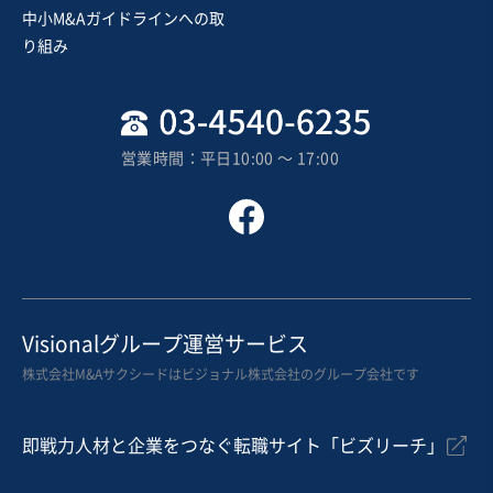
中小M&Aガイドラインへの取
純資産プラス
独自性の高い商材
り組み
売却希望金額
8,000万円〜8,000万円
地域
近畿地方
営業時間：平日10:00 〜 17:00
売上高
5,000万円～1億円
従業員数
6名〜10名
化学品製造
化学品卸売
織物・テキスタイル関連
お気に入り
Visionalグループ運営サービス
EC・ネットショップ
株式会社M&Aサクシードはビジョナル株式会社のグループ会社です
婦人服企画製造販売【再生案件 会社分割を想定】
営業黒字
純資産プラス
+2
即戦力人材と企業をつなぐ転職サイト「ビズリーチ」
売却希望金額