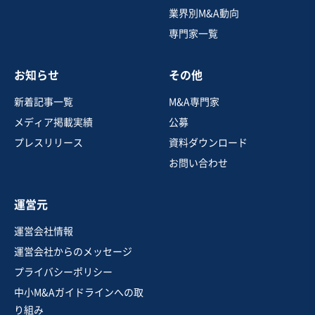
営業黒字
純資産プラス
+2
業界別M&A動向
専門家一覧
売却希望金額
1億7,000万円〜1億7,000万円
お知らせ
その他
地域
関東地方
売上高
1億円～2億5,000万円
新着記事一覧
M&A専門家
従業員数
〜5名
メディア掲載実績
公募
スポーツ・フィットネスジム
スポーツ・健康教室
プレスリリース
資料ダウンロード
お問い合わせ
お気に入り
運営元
製造・卸売業（日用品）
運営会社情報
【事業譲渡】知育教材の企画・販売
運営会社からのメッセージ
プライバシーポリシー
中小M&Aガイドラインへの取
売却希望金額
り組み