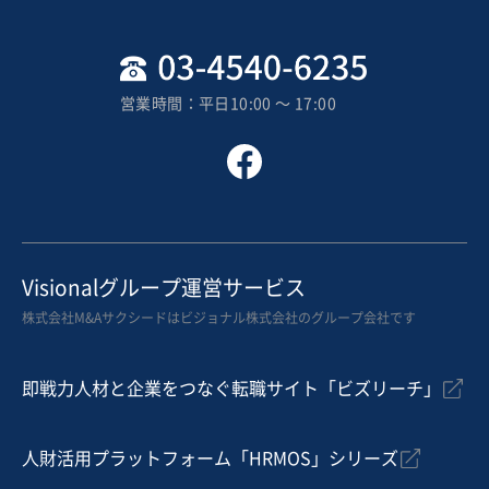
1,000万円〜5,000万円
地域
関東地方
売上高
1,000万円〜5,000万円
営業時間：平日10:00 〜 17:00
従業員数
〜5名
家具・什器インテリア
その他日用品製造・販売
その他乳幼児向け教育・施設
お気に入り
教育、幼児教育、保育業
Visionalグループ運営サービス
【横浜市の学習塾】実態利益黒字 自走可能
株式会社M&Aサクシードはビジョナル株式会社のグループ会社です
実質無借金
自走可能
即戦力人材と企業をつなぐ転職サイト「ビズリーチ」
売却希望金額
3,000万円〜3,000万円
人財活用プラットフォーム「HRMOS」シリーズ
地域
関東地方