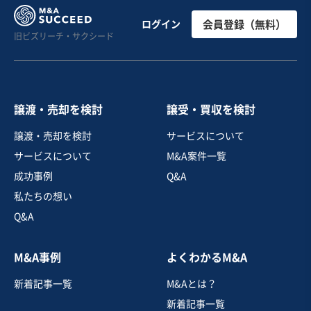
教育、幼児教育、保育業
修正EBITDA50M超 複数保育園の事業譲渡
ログイン
会員登録（無料）
旧ビズリーチ・サクシード
営業黒字
純資産プラス
+3
売却希望金額
3億円
譲渡・売却を検討
譲受・買収を検討
地域
北海道地方
譲渡・売却を検討
サービスについて
売上高
1億円～2億5,000万円
サービスについて
M&A案件一覧
従業員数
21名〜50名
成功事例
Q&A
保育園（保育所）
その他乳幼児向け教育・施設
私たちの想い
Q&A
お気に入り
M&A事例
よくわかるM&A
娯楽、レジャー業
新着記事一覧
M&Aとは？
【首都圏/6店舗】パーソナルトレーニングジム運営業
新着記事一覧