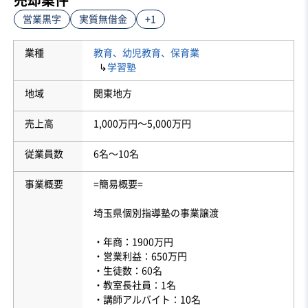
営業黒字
実質無借金
+1
業種
教育、幼児教育、保育業
↳
学習塾
地域
関東地方
売上高
1,000万円〜5,000万円
従業員数
6名〜10名
事業概要
=簡易概要=
埼玉県個別指導塾の事業譲渡
・年商：1900万円
・営業利益：650万円
・生徒数：60名
・教室長社員：1名
・講師アルバイト：10名