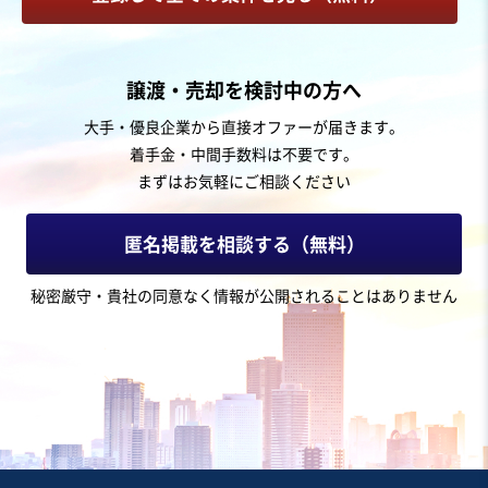
お気に入り
教育、幼児教育、保育業
譲渡・売却を検討中の方へ
【青森県内の幼稚園】預かり保育対応可
大手・優良企業から直接オファーが届きます。
着手金・中間手数料は不要です。
営業黒字
自走可能
まずはお気軽にご相談ください
売却希望金額
4,000万円〜4,000万円
匿名掲載を相談する（無料）
地域
東北地方
秘密厳守・貴社の同意なく情報が公開されることはありません
売上高
1,000万円〜5,000万円
従業員数
6名〜10名
幼稚園
保育園（保育所）
その他乳幼児向け教育・施設
お気に入り