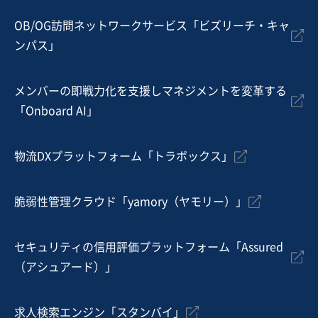
売上高
1,000万円〜5,000万円
従業員数
11名〜20名
OB/OG訪問ネットワークサービス「ビズリーチ・キャ
ンパス」
学習塾
メンバーの即戦力化を支援しマネジメントを変革する
お気に入り
「Onboard AI」
介護
【総合福祉グループ】地域有数の事業者として多数の施
物流DXプラットフォーム「トラボックス」
設を運営
営業黒字
純資産プラス
+2
脆弱性管理クラウド「yamory（ヤモリー）」
売却希望金額
5億円
セキュリティの信用評価プラットフォーム「Assured
地域
北海道地方
（アシュアード）」
売上高
10億円～25億円
従業員数
501名〜1,000名
求人検索エンジン「スタンバイ」