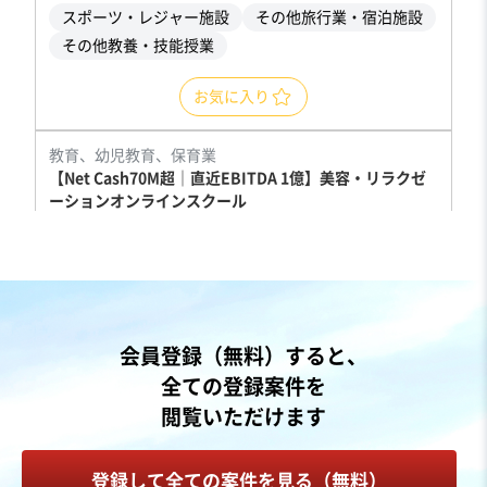
スポーツ・レジャー施設
その他旅行業・宿泊施設
その他教養・技能授業
お気に入り
教育、幼児教育、保育業
【Net Cash70M超｜直近EBITDA 1億】美容・リラクゼ
ーションオンラインスクール
営業黒字
純資産プラス
+2
売却希望金額
応相談
地域
関東地方
会員登録（無料）すると、
売上高
1億円～2億5,000万円
全ての登録案件を
従業員数
従業員なし
閲覧いただけます
資格学校
その他教養・技能授業
登録して全ての案件を見る（無料）