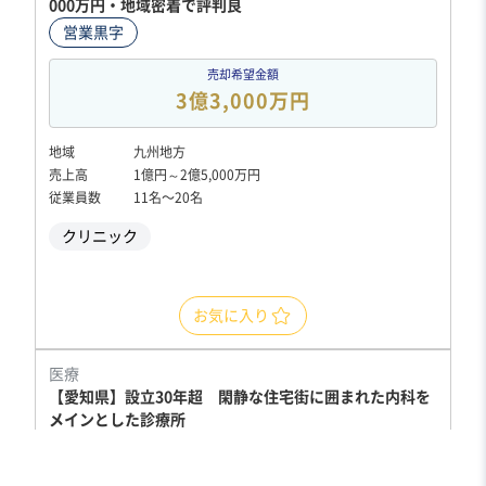
000万円・地域密着で評判良
営業黒字
売却希望金額
3億3,000万円
地域
九州地方
売上高
1億円～2億5,000万円
従業員数
11名〜20名
クリニック
お気に入り
医療
【愛知県】設立30年超 閑静な住宅街に囲まれた内科を
メインとした診療所
純資産プラス
実質無借金