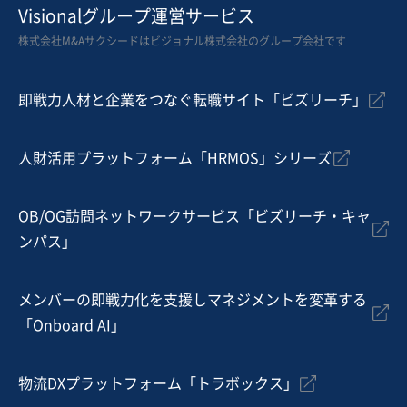
医療
Visionalグループ運営サービス
【歯周病に特化した歯科】茨城県の歯科クリニック
株式会社M&Aサクシードはビジョナル株式会社のグループ会社です
実質無借金
即戦力人材と企業をつなぐ転職サイト「ビズリーチ」
売却希望金額
500万円
人財活用プラットフォーム「HRMOS」シリーズ
地域
関東地方
売上高
1,000万円〜5,000万円
従業員数
〜5名
OB/OG訪問ネットワークサービス「ビズリーチ・キャ
ンパス」
クリニック
歯科
メンバーの即戦力化を支援しマネジメントを変革する
お気に入り
「Onboard AI」
医療
【新宿区内の内科クリニック】内装美麗、最寄り駅から
物流DXプラットフォーム「トラボックス」
徒歩2分の立地