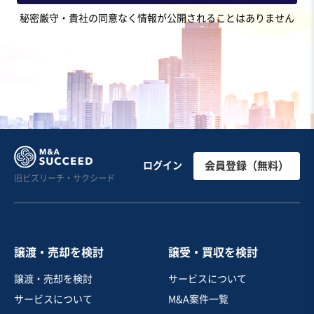
地域
四国地方
秘密厳守・貴社の同意なく情報が公開されることはありません
売上高
1,000万円〜5,000万円
従業員数
〜5名
金属切削・プレス・鋳造
金属部品製造
医療機器製造・卸売
お気に入り
医療
【大阪市内の歯科医院】最寄り駅から徒歩1分の立地、地
ログイン
会員登録（無料）
旧ビズリーチ・サクシード
元医療に長年貢献してきた歯科医院
営業黒字
自走可能
売却希望金額
2,500万円〜2,500万円
譲渡・売却を検討
譲受・買収を検討
地域
近畿地方
譲渡・売却を検討
サービスについて
売上高
5,000万円～1億円
サービスについて
M&A案件一覧
従業員数
〜5名