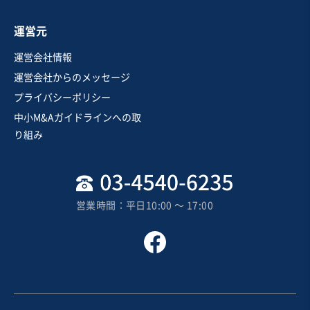
お気に入り
運営元
医療
運営会社情報
【歯科】誰でも通いやすい/虫歯の予防・治療を行う/設
運営会社からのメッセージ
備充実している
プライバシーポリシー
中小M&Aガイドラインへの取
売却希望金額
り組み
3,500万円〜4,000万円
地域
四国地方
売上高
1,000万円〜5,000万円
営業時間：平日10:00 〜 17:00
従業員数
〜5名
クリニック
歯科
お気に入り