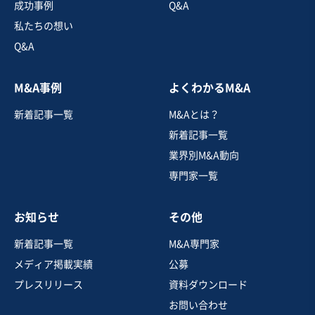
成功事例
Q&A
クリニック
歯科
私たちの想い
Q&A
お気に入り
M&A事例
よくわかるM&A
不動産業
新着記事一覧
M&Aとは？
【設備・土地の譲渡】綺麗な設備を有する産婦人科クリ
ニック
新着記事一覧
業界別M&A動向
専門家一覧
売却希望金額
3億5,000万円
お知らせ
その他
地域
関東地方
売上高
1億円～2億5,000万円
新着記事一覧
M&A専門家
従業員数
従業員なし
メディア掲載実績
公募
不動産開発・売買
クリニック
プレスリリース
資料ダウンロード
お問い合わせ