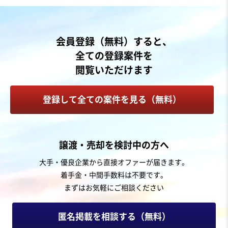
売却希望金額
5,000万円〜8,000万円
地域
中部地方
会員登録（無料）すると、
売上高
1,000万円〜5,000万円
全ての登録案件を
従業員数
6名〜10名
閲覧いただけます
クリニック
登録して全ての案件を見る（無料）
お気に入り
製造・卸売業（金属・プラスチック）
譲渡・売却を検討中の方へ
【業歴30年超】医療機器精密部品加工技術と製造販売許
大手・優良企業から直接オファーが届きます。
可を持つ四国の製造企業
着手金・中間手数料は不要です。
まずはお気軽にご相談ください
売却希望金額
5,000万円
匿名掲載を相談する（無料）