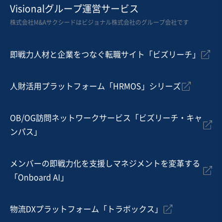
医療
Visionalグループ運営サービス
【歯科】誰でも通いやすい/虫歯の予防・治療を行う/設
株式会社M&Aサクシードはビジョナル株式会社のグループ会社です
備充実している
即戦力人材と企業をつなぐ転職サイト「ビズリーチ」
売却希望金額
3,500万円〜4,000万円
人財活用プラットフォーム「HRMOS」シリーズ
地域
四国地方
売上高
1,000万円〜5,000万円
従業員数
〜5名
OB/OG訪問ネットワークサービス「ビズリーチ・キャ
ンパス」
クリニック
歯科
メンバーの即戦力化を支援しマネジメントを変革する
お気に入り
「Onboard AI」
医療
【歯科医院の事業譲渡】商業施設の1階にあるため、患者
物流DXプラットフォーム「トラボックス」
層は幅広い年代です