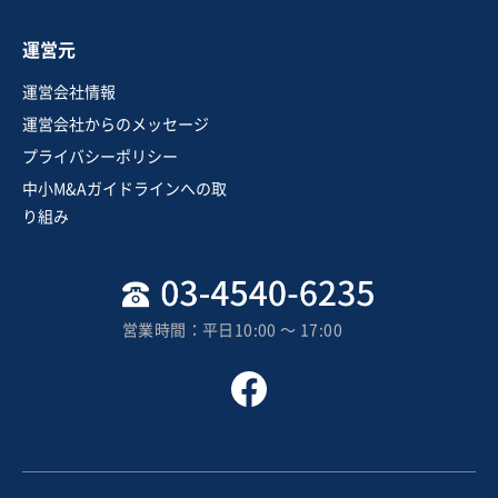
お気に入り
運営元
医療
運営会社情報
【実質無借金・純資産3億円超】地域密着型のクリニック
運営会社からのメッセージ
プライバシーポリシー
純資産プラス
実質無借金
中小M&Aガイドラインへの取
売却希望金額
り組み
3億円
地域
東北地方
売上高
5,000万円～1億円
営業時間：平日10:00 〜 17:00
従業員数
11名〜20名
クリニック
お気に入り