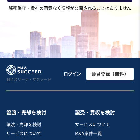
地域
関東地方
秘密厳守・貴社の同意なく情報が公開されることはありません
売上高
5億円～10億円
従業員数
51名〜100名
エステ
クリニック
お気に入り
医療
【実質無借金】南関東の動物病院
ログイン
会員登録（無料）
旧ビズリーチ・サクシード
純資産プラス
実質無借金
売却希望金額
5,000万円〜5,000万円
譲渡・売却を検討
譲受・買収を検討
地域
関東地方
譲渡・売却を検討
サービスについて
売上高
1,000万円〜5,000万円
サービスについて
M&A案件一覧
従業員数
〜5名