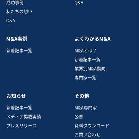
成功事例
Q&A
動物病院
ペットホテル・サロン
私たちの想い
Q&A
お気に入り
M&A事例
よくわかるM&A
調剤薬局、化学、医薬品業
新着記事一覧
M&Aとは？
【東京都西部の調剤薬局】年間処方箋枚数は8,000枚以
上
新着記事一覧
営業黒字
純資産プラス
+1
業界別M&A動向
専門家一覧
売却希望金額
1,500万円〜1,500万円
お知らせ
その他
地域
関東地方
売上高
5,000万円～1億円
新着記事一覧
M&A専門家
従業員数
6名〜10名
メディア掲載実績
公募
調剤薬局
ドラッグストア
その他医療サービス
プレスリリース
資料ダウンロード
お問い合わせ