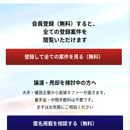
売却希望金額
8,000万円〜1億円
地域
中部地方
会員登録（無料）すると、
売上高
1億円～2億5,000万円
全ての登録案件を
従業員数
6名〜10名
閲覧いただけます
動物病院
登録して全ての案件を見る（無料）
お気に入り
美容、理容業
譲渡・売却を検討中の方へ
【都心ターミナル駅近 好立地】美容医療や形成外科手術
大手・優良企業から直接オファーが届きます。
を提供する皮膚科の譲渡案件
着手金・中間手数料は不要です。
純資産プラス
独自性の高い商材
まずはお気軽にご相談ください
売却希望金額
10億円
匿名掲載を相談する（無料）