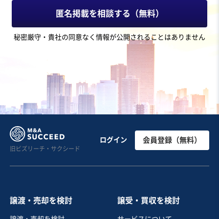
5,000万円〜1億円
匿名掲載を相談する（無料）
地域
関東地方
秘密厳守・貴社の同意なく情報が公開されることはありません
売上高
1,000万円以下
従業員数
〜5名
トラック運送
産業廃棄物処理
中間処理場
お気に入り
製造・卸売業（機械・電機・電子部品）
【幅広いメーカー対応 / 海外展開支援】工作機械・産業
ログイン
会員登録（無料）
旧ビズリーチ・サクシード
用機械の販売
純資産プラス
売却希望金額
5,000万円
譲渡・売却を検討
譲受・買収を検討
地域
近畿地方
譲渡・売却を検討
サービスについて