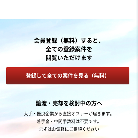
自走可能
売却希望金額
1円
地域
東北地方
会員登録（無料）すると、
売上高
1億円～2億5,000万円
全ての登録案件を
従業員数
11名〜20名
閲覧いただけます
倉庫
トラック運送
登録して全ての案件を見る（無料）
お気に入り
運送業
譲渡・売却を検討中の方へ
【産廃収運、中間処理】許認可を持つ法人と土地の譲渡
大手・優良企業から直接オファーが届きます。
着手金・中間手数料は不要です。
まずはお気軽にご相談ください
売却希望金額