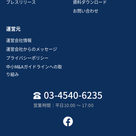
トラック運送
プレスリリース
資料ダウンロード
お問い合わせ
お気に入り
運営元
製造・卸売業（飲食料品）
運営会社情報
【EBITDA7億以上】水産物卸売業／関東エリア／売上10
運営会社からのメッセージ
0億円規模
プライバシーポリシー
営業黒字
業績上昇中
中小M&Aガイドラインへの取
売却希望金額
り組み
25億円
地域
関東地方
売上高
100億円以上
営業時間：平日10:00 〜 17:00
従業員数
21名〜50名
魚介卸売
貿易仲介