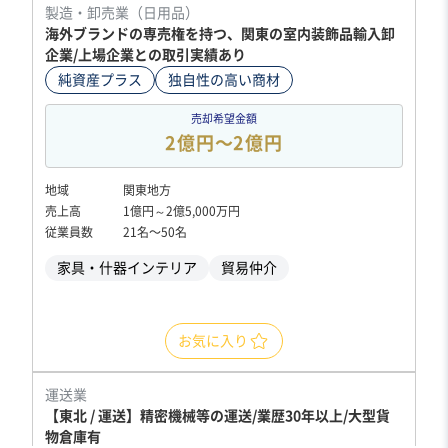
製造・卸売業（日用品）
海外ブランドの専売権を持つ、関東の室内装飾品輸入卸
企業/上場企業との取引実績あり
純資産プラス
独自性の高い商材
売却希望金額
2億円〜2億円
地域
関東地方
売上高
1億円～2億5,000万円
従業員数
21名〜50名
家具・什器インテリア
貿易仲介
お気に入り
運送業
【東北 / 運送】精密機械等の運送/業歴30年以上/大型貨
物倉庫有