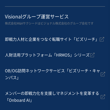
お気に入り
運送業
Visionalグループ運営サービス
首都圏の1,000㎡超の土地付きメッキ加工工場（不動産M
株式会社M&Aサクシードはビジョナル株式会社のグループ会社です
&A）
即戦力人材と企業をつなぐ転職サイト「ビズリーチ」
売却希望金額
3億円
人財活用プラットフォーム「HRMOS」シリーズ
地域
関東地方
売上高
1,000万円以下
従業員数
従業員なし
OB/OG訪問ネットワークサービス「ビズリーチ・キャ
ンパス」
倉庫
不動産開発・売買
表面処理（メッキ、研磨、塗装等）
メンバーの即戦力化を支援しマネジメントを変革する
お気に入り
「Onboard AI」
運送業