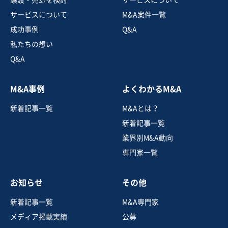
売上高
1億円～2億5,000万円
サービスについて
M&A案件一覧
従業員数
〜5名
成功事例
Q&A
産業用機械卸売
機械等修理・メンテナンス
私たちの想い
貿易仲介
Q&A
お気に入り
M&A事例
よくわかるM&A
運送業
新着記事一覧
M&Aとは？
【自走可能】上場大手一次請負運送業
新着記事一覧
自走可能
業界別M&A動向
専門家一覧
売却希望金額
3,500万円〜4,500万円
お知らせ
その他
地域
関東地方
売上高
2億5,000万円～5億円
新着記事一覧
M&A専門家
従業員数
21名〜50名
メディア掲載実績
公募