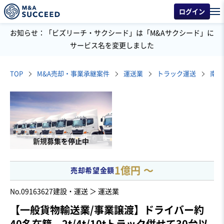
ログイン
お知らせ：「ビズリーチ・サクシード」は「M&Aサクシード」に
サービス名を変更しました
TOP
M&A売却・事業承継案件
運送業
トラック運送
南関
新規募集を停止中
1億円 〜
売却希望金額
No.09163627
建設・運送 ＞ 運送業
【一般貨物輸送業/事業譲渡】ドライバー約
40名在籍、2t/4t/10tトラック併せて30台以