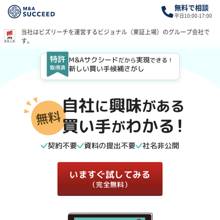
無料で相談
平日10:00-17:00
当社はビズリーチを運営する
ビジョナル（東証上場）のグループ会社で
す。
M&Aサクシード
実現
だから
できる！
新しい買い手候補さがし
契約
不要
資料の提出
不要
社名
非公開
いますぐ試してみる
（完全無料）