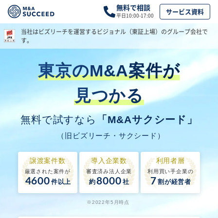
無料で相談
サービス資料
平日10:00-17:00
当社はビズリーチを運営する
ビジョナル（東証上場）のグループ会社で
す。
東京のM&A案件が
見つかる
無料で試すなら
「M&Aサクシード」
（旧ビズリーチ・サクシード）
譲渡案件数
導入企業数
利用者層
厳選された案件が
審査済み法人企業
利用買い手企業の
4600
8000
7
件以上
約
社
割が経営者
※2022年5月時点