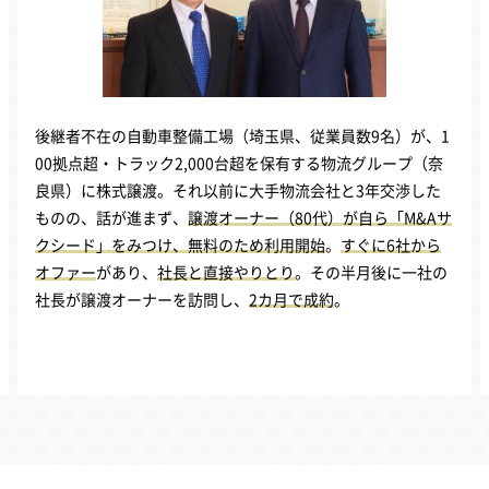
後継者不在の自動車整備工場（埼玉県、従業員数9名）が、1
00拠点超・トラック2,000台超を保有する物流グループ（奈
良県）に株式譲渡。それ以前に大手物流会社と3年交渉した
ものの、話が進まず、
譲渡オーナー（80代）が自ら「M&Aサ
クシード」をみつけ、無料のため利用開始
。
すぐに6社から
オファー
があり、
社長と直接やりとり
。その半月後に一社の
社長が譲渡オーナーを訪問し、
2カ月で成約
。