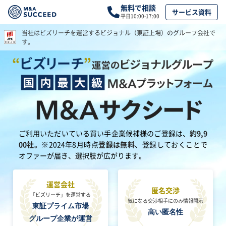
無料で相談
サービス資料
平日10:00-17:00
当社はビズリーチを運営する
ビジョナル（東証上場）のグループ会社で
す。
ご利用いただいている買い手企業候補様のご登録は、
約9,9
00社。
※2024年8月時点
登録は無料
、登録しておくことで
オファーが届き、選択肢が広がります。
運営会社
匿名交渉
「ビズリーチ」を運営する
気になる交渉相手にのみ
情報開示
東証プライム市場
高い匿名性
グループ企業が運営