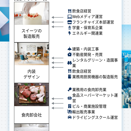
飲食店経営
Webメディア運営
フランチャイズ本部運営
学童・保育系企業
スイーツの
エネルギー関連業
製造販売
建築・内装工事
不動産開発・売買
レンタルグリーン・造園事
業
飲食店経営
内装
業務用厨房機器の製造販売
デザイン
業務用の食肉卸売業
食品スーパーマーケット運
営
ビル・商業施設管理
輸出販売事業
食肉卸会社
ドライビングスクール運営