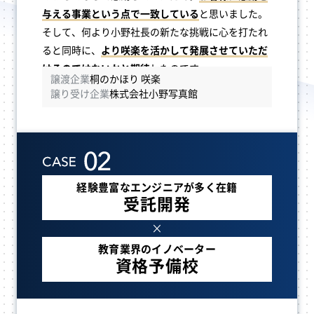
与える事業という点で一致している
と思いました。
そして、何より小野社長の新たな挑戦に心を打たれ
ると同時に、
より咲楽を活かして発展させていただ
けるのではないかと期待
したのです。
譲渡企業
桐のかほり 咲楽
譲り受け企業
株式会社小野写真館
経験豊富な
エンジニアが多く在籍
受託開発
×
教育業界の
イノベーター
資格予備校