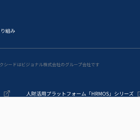
取り組み
サクシードはビジョナル株式会社のグループ会社です
人財活用プラットフォーム「HRMOS」シリーズ
ャンパス」
メンバーの即戦力化を支援しマネジメントを変
脆弱性管理クラウド「yamory（ヤモリー）」